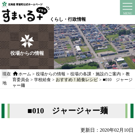
本
文
instagram
facebook
MENU
へ
くらし・行政情報
移
動
す
る
役場からの情報
現在
ホーム
>
役場からの情報
>
役場の各課・施設のご案内
>
教
育委員会
>
学校給食
>
おすすめ！給食レシピ
> ■010 ジャージ
地
ャー麺
■010 ジャージャー麺
更新日：2020年02月10日