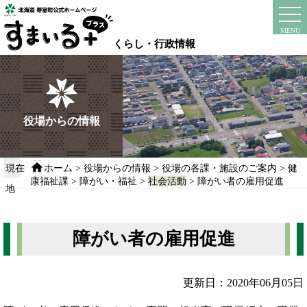
本
文
instagram
facebook
MENU
へ
くらし・行政情報
移
動
す
る
役場からの情報
現在
ホーム
>
役場からの情報
>
役場の各課・施設のご案内
>
健
康福祉課
>
障がい・福祉
>
社会活動
> 障がい者の雇用促進
地
障がい者の雇用促進
更新日：2020年06月05日