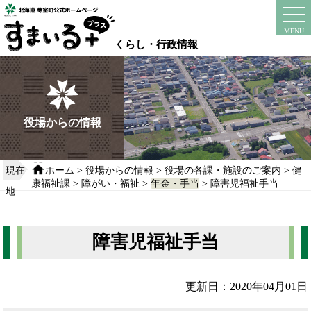
本
文
instagram
facebook
MENU
へ
くらし・行政情報
移
動
す
る
役場からの情報
現在
ホーム
>
役場からの情報
>
役場の各課・施設のご案内
>
健
康福祉課
>
障がい・福祉
>
年金・手当
> 障害児福祉手当
地
障害児福祉手当
更新日：2020年04月01日