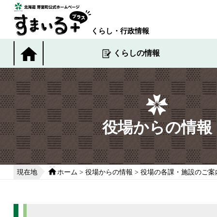
本
文
へ
くらし・行政情報
移
動
くらしの情報
す
る
役場からの情報
現在地
ホーム
>
役場からの情報
>
役場の各課・施設のご案