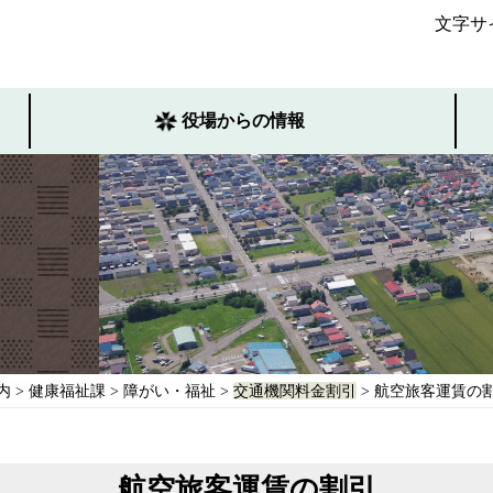
文字サ
役場からの情報
内
>
健康福祉課
>
障がい・福祉
>
交通機関料金割引
> 航空旅客運賃の
航空旅客運賃の割引