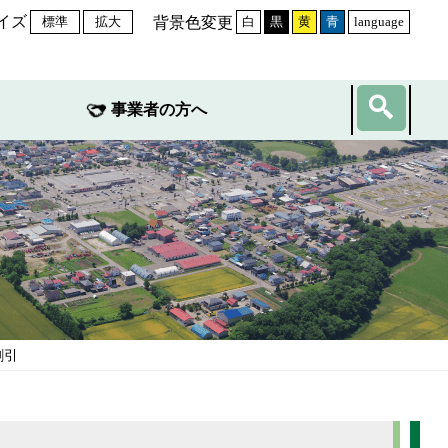
イズ
背景色変更
標準
拡大
白
黒
黄
青
language
事業者の方へ
割引