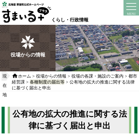
本
文
instagram
facebook
MENU
へ
くらし・行政情報
移
動
す
る
役場からの情報
現
ホーム
>
役場からの情報
>
役場の各課・施設のご案内
>
都市
経営課
>
各種制度の届出等
> 公有地の拡大の推進に関する法律
在
に基づく届出と申出
地
公有地の拡大の推進に関する法
律に基づく届出と申出