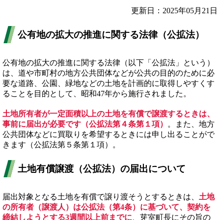
更新日：2025年05月21日
公有地の拡大の推進に関する法律（公拡法）
公有地の拡大の推進に関する法律（以下「公拡法」という）
は、道や市町村の地方公共団体などが公共の目的のために必
要な道路、公園、緑地などの土地を計画的に取得しやすくす
ることを目的として、昭和47年から施行されました。
土地所有者が一定面積以上の土地を有償で譲渡するときは、
事前に届出が必要です（公拡法第４条第１項）
。また、地方
公共団体などに買取りを希望するときには申し出ることがで
きます（公拡法第５条第１項）。
土地有償譲渡（公拡法）の届出について
届出対象となる土地を有償で譲り渡そうとするときは、
土地
の所有者（譲渡人）は公拡法（第4条）に基づいて、契約を
締結しようとする3週間以上前までに
、芽室町長にその旨の