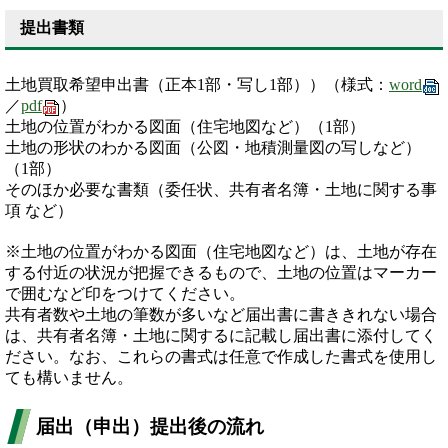
提出書類
土地買取希望申出書（正本1部・写し1部））（様式：
word
／
pdf
）
土地の位置がわかる図面（住宅地図など）（1部）
土地の形状のわかる図面（公図・地積測量図の写しなど）
（1部）
そのほか必要な書類（委任状、共有者名簿・土地に関する事
項 など）
※土地の位置がわかる図面（住宅地図など）は、土地が存在
する付近の状況が把握できるもので、土地の位置はマーカー
で囲むなど印をつけてください。
共有者数や土地の筆数が多いなど届出書に書ききれない場合
は、共有者名簿・土地に関するに記載し届出書に添付してく
ださい。なお、これらの書式は任意で作成した書式を使用し
ても構いません。
届出（申出）提出後の流れ