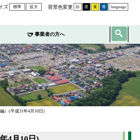
イズ
背景色変更
標準
拡大
白
黒
黄
青
language
事業者の方へ
）(平成31年4月10日)
4月10日)