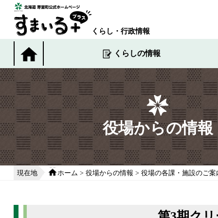
本
文
へ
くらし・行政情報
移
動
くらしの情報
す
る
役場からの情報
現在地
ホーム
>
役場からの情報
>
役場の各課・施設のご案
第3期クリ