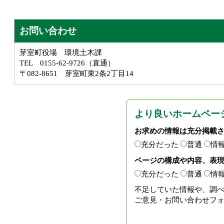
お問い合わせ
芽室町役場 環境土木課
TEL 0155-62-9726（直通）
〒082-8651 芽室町東2条2丁目14
より良いホームペー
お求めの情報は充分掲載
充分だった
普通
情
ページの構成や内容、表
充分だった
普通
情
不足していた情報や、調
ご意見・お問い合わせフ