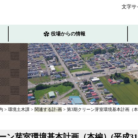
文字サ
役場からの情報
内
>
環境土木課
>
関連する計-画
> 第3期クリーン芽室環境基本計画（本編
ーン芽室環境基本計画（本編）(平成31年