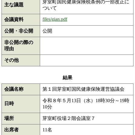
芽室町国民健康保険税条例の一部改正に
主な議題
ついて
files/gian.pdf
会議資料
公開・非公開
公開
非公開の際の
理由
その他
結果
会議名称
第１回芽室町国民健康保険運営協議会
令和８年５月13日（水）18時30分～19時
日時
10分
場所
芽室町役場２階会議室７
出席者
11名