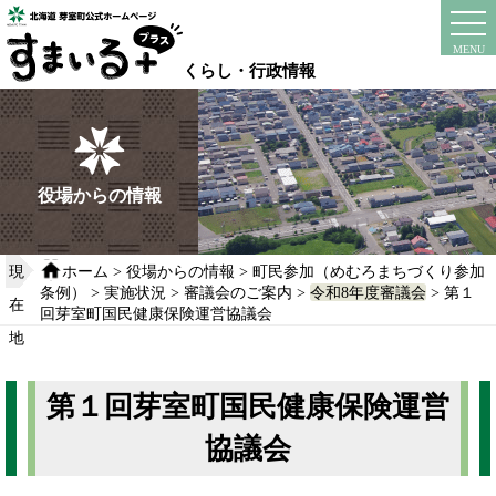
本
文
instagram
facebook
MENU
へ
くらし・行政情報
移
動
す
る
役場からの情報
現
ホーム
>
役場からの情報
>
町民参加（めむろまちづくり参加
条例）
>
実施状況
>
審議会のご案内
>
令和8年度審議会
> 第１
在
回芽室町国民健康保険運営協議会
地
第１回芽室町国民健康保険運営
協議会