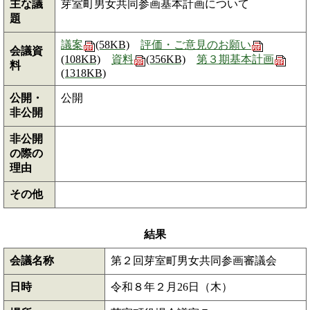
主な議
芽室町男女共同参画基本計画について
題
議案
(58KB)
評価・ご意見のお願い
会議資
(108KB)
資料
(356KB)
第３期基本計画
料
(1318KB)
公開・
公開
非公開
非公開
の際の
理由
その他
結果
会議名称
第２回芽室町男女共同参画審議会
日時
令和８年２月26日（木）