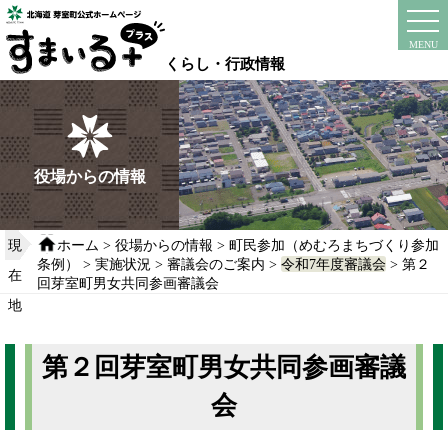
本
文
instagram
facebook
MENU
へ
くらし・行政情報
移
動
す
る
役場からの情報
現
ホーム
>
役場からの情報
>
町民参加（めむろまちづくり参加
条例）
>
実施状況
>
審議会のご案内
>
令和7年度審議会
> 第２
在
回芽室町男女共同参画審議会
地
第２回芽室町男女共同参画審議
会