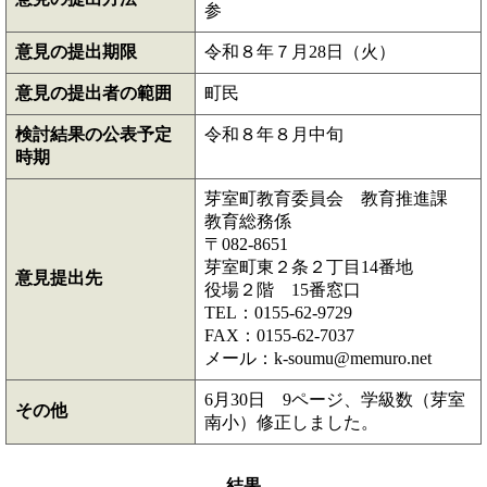
参
意見の提出期限
令和８年７月28日（火）
意見の提出者の範囲
町民
検討結果の公表予定
令和８年８月中旬
時期
芽室町教育委員会 教育推進課
教育総務係
〒082-8651
芽室町東２条２丁目14番地
意見提出先
役場２階 15番窓口
TEL：0155-62-9729
FAX：0155-62-7037
メール：k-soumu@memuro.net
6月30日 9ページ、学級数（芽室
その他
南小）修正しました。
結果