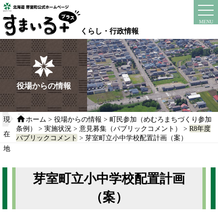
本
文
instagram
facebook
MENU
へ
くらし・行政情報
移
動
す
る
役場からの情報
現
ホーム
>
役場からの情報
>
町民参加（めむろまちづくり参加
条例）
>
実施状況
>
意見募集（パブリックコメント）
>
R8年度
在
パブリックコメント
> 芽室町立小中学校配置計画（案）
地
芽室町立小中学校配置計画
（案）