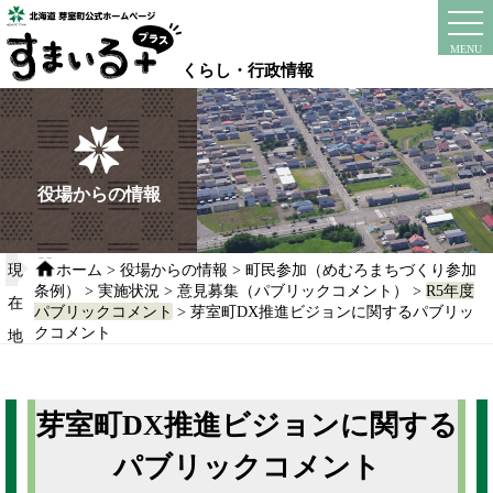
本
文
instagram
facebook
MENU
へ
くらし・行政情報
移
動
す
る
役場からの情報
現
ホーム
>
役場からの情報
>
町民参加（めむろまちづくり参加
条例）
>
実施状況
>
意見募集（パブリックコメント）
>
R5年度
在
パブリックコメント
> 芽室町DX推進ビジョンに関するパブリッ
クコメント
地
芽室町DX推進ビジョンに関する
パブリックコメント