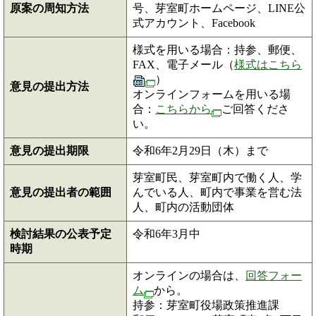
原案の周知方法
号、芽室町ホームページ、LINE公
式アカウント、Facebook
様式を用いる場合：持参、郵便、
FAX、電子メール（
様式はこちら
）
意見の提出方法
オンラインフォームを用いる場
合：
こちらから
ご回答くださ
い。
意見の提出期限
令和6年2月29日（木）まで
芽室町民、芽室町内で働く人、学
意見の提出者の範囲
んでいる人、町内で事業を営む法
人、町内の活動団体
検討結果の公表予定
令和6年3月中
時期
オンラインの場合は、
回答フォー
ム
から。
持参：芽室町役場政策推進課