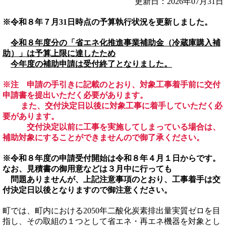
更新日：2026年07月31日
※令和８年７月31日時点の予算執行状況を更新しました。
令和８年度分の「省エネ化推進事業補助金（冷蔵庫購入補
助）」は予算上限に達したため
今年度の補助申請は受付終了となりました。
※注 申請の手引きに記載のとおり、対象工事着手前に交付
申請書を提出いただく必要があります。
また、交付決定日以後に対象工事に着手していただく必
要があります。
交付決定以前に工事を実施してしまっている場合は、
補助対象にすることができませんので御了承ください。
※令和８年度の申請受付開始は令和８年４月１日からです。
なお、見積書の御用意などは３月中に行っても
問題ありませんが、上記注意事項のとおり、工事着手は交
付決定日以後となりますので御注意ください。
町では、町内における2050年二酸化炭素排出量実質ゼロを目
指し、その取組の１つとして省エネ・再エネ機器を対象とし