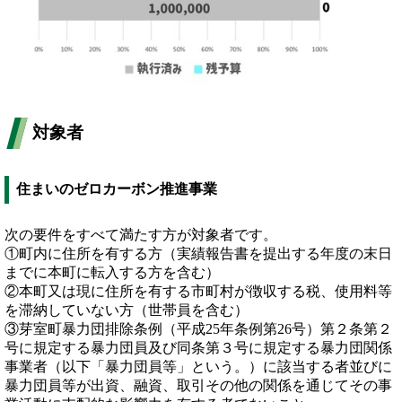
対象者
住まいのゼロカーボン推進事業
次の要件をすべて満たす方が対象者です。
①町内に住所を有する方（実績報告書を提出する年度の末日
までに本町に転入する方を含む）
②本町又は現に住所を有する市町村が徴収する税、使用料等
を滞納していない方（世帯員を含む）
③芽室町暴力団排除条例（平成25年条例第26号）第２条第２
号に規定する暴力団員及び同条第３号に規定する暴力団関係
事業者（以下「暴力団員等」という。）に該当する者並びに
暴力団員等が出資、融資、取引その他の関係を通じてその事