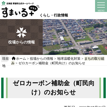
本
文
instagram
facebook
MENU
へ
くらし・行政情報
移
動
す
る
役場からの情報
現在
ホーム
>
役場からの情報
>
地球温暖化対策
>
まちの取り組
み
> ゼロカーボン補助金（町民向け）のお知らせ
地
ゼロカーボン補助金（町民向
け）のお知らせ