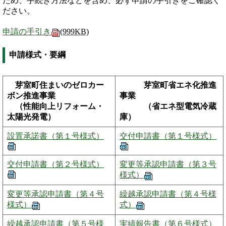
ため、手続き方法などを含め、必ず申請の手引きをご確認く
ださい。
申請の手引き
(999KB)
申請様式・要綱
芽室町住まいのゼロカー
芽室町省エネ化推進
ボン推進事業
事業
（性能向上リフォーム・
（省エネ型電気冷蔵
太陽光発電）
庫）
設置承諾書（第１号様式）
交付申請書（第１号様式）
交付申請書（第２号様式）
変更等承認申請書（第３号
様式）
変更等承認申請書（第４号
繰越承認申請書（第４号様
様式）
式）
繰越承認申請書（第５号様
実績報告書（第６号様式）