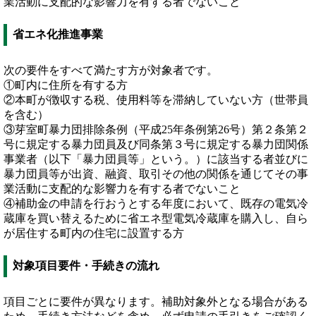
業活動に支配的な影響力を有する者でないこと
省エネ化推進事業
次の要件をすべて満たす方が対象者です。
①町内に住所を有する方
②本町が徴収する税、使用料等を滞納していない方（世帯員
を含む）
③芽室町暴力団排除条例（平成25年条例第26号）第２条第２
号に規定する暴力団員及び同条第３号に規定する暴力団関係
事業者（以下「暴力団員等」という。）に該当する者並びに
暴力団員等が出資、融資、取引その他の関係を通じてその事
業活動に支配的な影響力を有する者でないこと
④補助金の申請を行おうとする年度において、既存の電気冷
蔵庫を買い替えるために省エネ型電気冷蔵庫を購入し、自ら
が居住する町内の住宅に設置する方
対象項目要件・手続きの流れ
項目ごとに要件が異なります。補助対象外となる場合がある