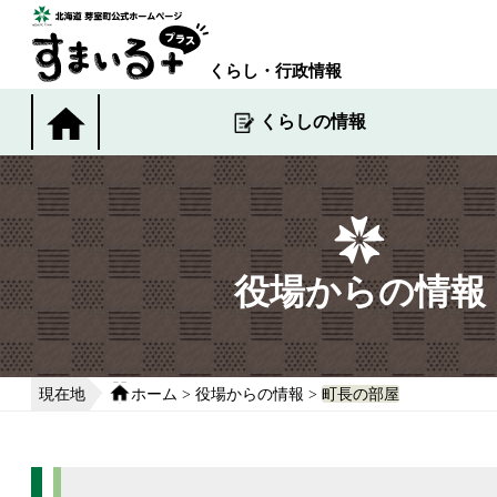
本
文
へ
くらし・行政情報
移
動
くらしの情報
す
る
役場からの情報
現在地
ホーム
>
役場からの情報
>
町長の部屋