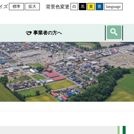
イズ
背景色変更
標準
拡大
白
黒
黄
青
language
事業者の方へ