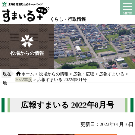
本
文
instagram
facebook
MENU
へ
くらし・行政情報
移
動
す
る
役場からの情報
現在
ホーム
>
役場からの情報
>
広報・広聴
>
広報すまいる
>
2022年度
> 広報すまいる 2022年8月号
地
広報すまいる 2022年8月号
更新日：2023年01月16日