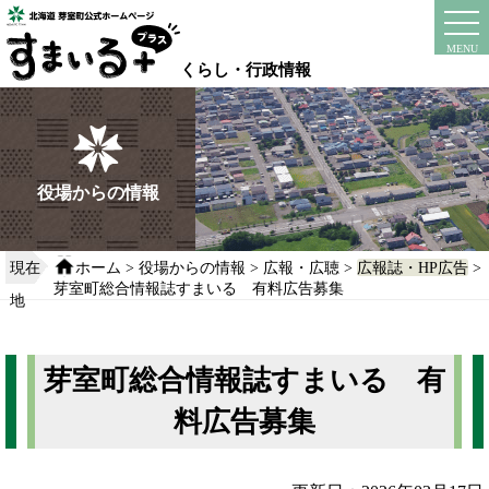
本
文
instagram
facebook
MENU
へ
くらし・行政情報
移
動
す
る
役場からの情報
現在
ホーム
>
役場からの情報
>
広報・広聴
>
広報誌・HP広告
>
芽室町総合情報誌すまいる 有料広告募集
地
芽室町総合情報誌すまいる 有
料広告募集