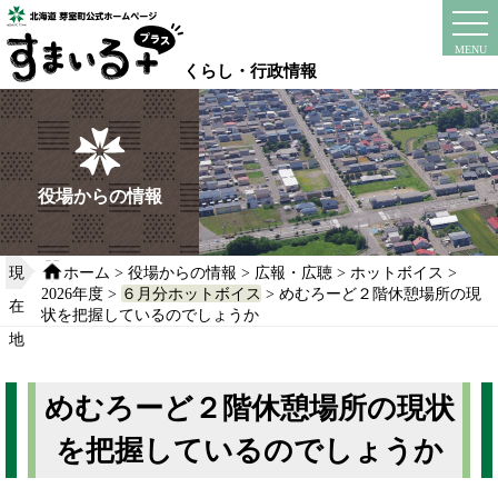
本
文
instagram
facebook
MENU
へ
くらし・行政情報
移
動
す
る
役場からの情報
現
ホーム
>
役場からの情報
>
広報・広聴
>
ホットボイス
>
2026年度
>
６月分ホットボイス
> めむろーど２階休憩場所の現
在
状を把握しているのでしょうか
地
めむろーど２階休憩場所の現状
を把握しているのでしょうか