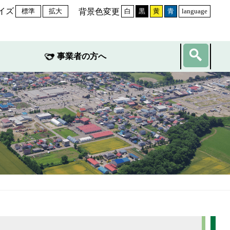
イズ
背景色変更
標準
拡大
白
黒
黄
青
language
事業者の方へ