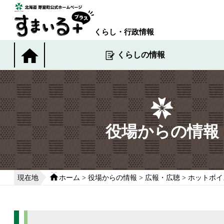
本
文
へ
くらし・行政情報
移
動
くらしの情報
す
る
役場からの情報
現在地
ホーム
>
役場からの情報
>
広報・広聴
>
ホットボイ