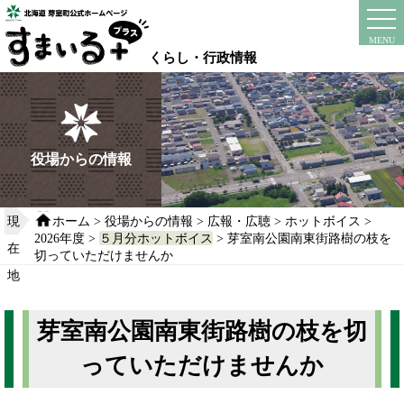
本
文
instagram
facebook
MENU
へ
くらし・行政情報
移
動
す
る
役場からの情報
現
ホーム
>
役場からの情報
>
広報・広聴
>
ホットボイス
>
2026年度
>
５月分ホットボイス
> 芽室南公園南東街路樹の枝を
在
切っていただけませんか
地
芽室南公園南東街路樹の枝を切
っていただけませんか