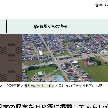
文字サ
役場からの情報
ス
>
2026年度
>
５月分ホットボイス
> 毎月末の収支をＨＰ等に掲載し
月末の収支をＨＰ等に掲載してもらい