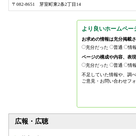
〒082-8651 芽室町東2条2丁目14
より良いホームペー
お求めの情報は充分掲載
充分だった
普通
情
ページの構成や内容、表
充分だった
普通
情
不足していた情報や、調
ご意見・お問い合わせフ
広報・広聴