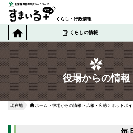
本
文
へ
くらし・行政情報
移
動
くらしの情報
す
る
役場からの情報
現在地
ホーム
>
役場からの情報
>
広報・広聴
>
ホットボイ
毎