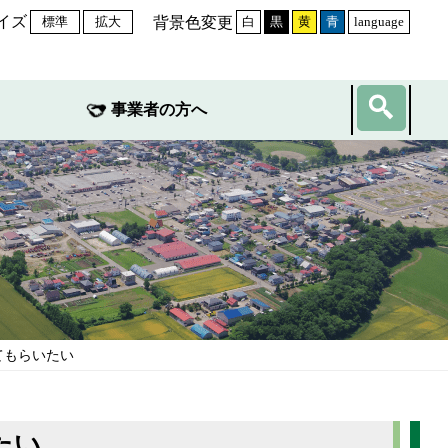
イズ
背景色変更
標準
拡大
白
黒
黄
青
language
事業者の方へ
てもらいたい
たい