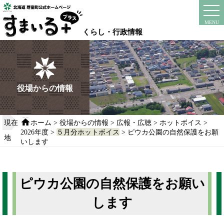
本
文
instagram
facebook
MENU
へ
くらし・行政情報
移
動
す
る
役場からの情報
現在
ホーム
>
役場からの情報
>
広報・広聴
>
ホットボイス
>
2026年度
>
５月分ホットボイス
> ピウカ公園の自然保護をお願
地
いします
ピウカ公園の自然保護をお願い
します