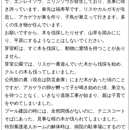
で、エンレイソウ、ニリンソウが群生しており、見事に咲
き誇っています。春先は福寿草です。リスやカルガモが生
息し、アカゲラが巣を作り、子鳥が巣立って行きます。多
くの生き物が住んでいます。
お願いですから、木を伐採したりせず、山草を踏みにじ
り、平原にするようなことはしないでください。
芽室町は、すぐ木を伐採し、動物に愛情を持つことがあり
ません。
芽室公園では、リスが一番遊んでいた木から伐採を始め、
クルミの木も伐ってしまいました。
公民館の裏（現在は防災倉庫）にまだ木があった頃のこと
ですが、アカゲラの卵が孵って子が鳴き始めた頃、巣立ち
を待つことなく、いきなり道路工事が始まり、親は子育て
をやめてしまいました。
プール建設の時には、全然関係がないのに、テニスコート
そばにあった、見事な桜の木が伐られてしまいました。
特別養護老人ホームの解体時は、病院の駐車場にするので