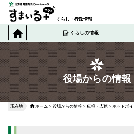
本
文
へ
くらし・行政情報
移
動
くらしの情報
す
る
役場からの情報
現在地
ホーム
>
役場からの情報
>
広報・広聴
>
ホットボイ