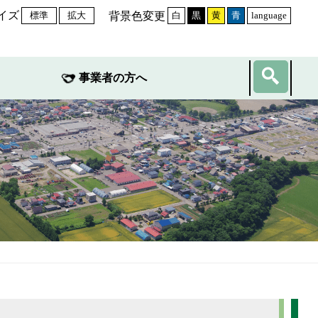
イズ
背景色変更
標準
拡大
白
黒
黄
青
language
事業者の方へ