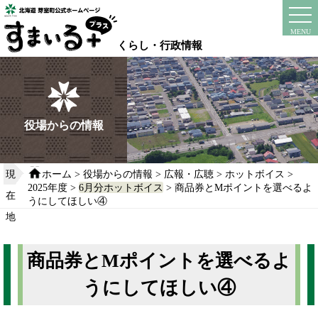
本
文
instagram
facebook
MENU
へ
くらし・行政情報
移
動
す
る
役場からの情報
現
ホーム
>
役場からの情報
>
広報・広聴
>
ホットボイス
>
2025年度
>
6月分ホットボイス
> 商品券とMポイントを選べるよ
在
うにしてほしい④
地
商品券とMポイントを選べるよ
うにしてほしい④