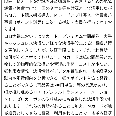
以降、Ｍカードを地域内経済循環を促進させるための地域
通貨と位置付けて、国の交付金等を財源として活用しなが
らＭカード端末機器導入、Ｍカードアプリ導入、消費喚起
事業（ポイント還元）に対する補助・支援を行ってきてお
ります。
コロナ禍においてはＭカード、プレミアム付商品券、大手
キャッシュレス決済など様々な決済手段による消費喚起策
を実施してきましたが、決済手段によってそれぞれ長所・
短所があると考えております。Ｍカードは紙の商品券と比
較して①物理的な取扱いや管理の手間・コストが少ない、
②利用者情報・決済情報がデジタル管理され、地域経済の
動向や消費傾向を分析できる、③１ポイント単位で発行す
ることができる（商品券は500円単位）等の長所があり、
町が推し進めるＤＸ（デジタルトランスフォーメーショ
ン）、ゼロカーボンの取り組みにも合致した決済手段でも
あります。それらの長所があることに加え、Ｍカードが地
域通貨としてさらに普及・利用されることで、地域内経済