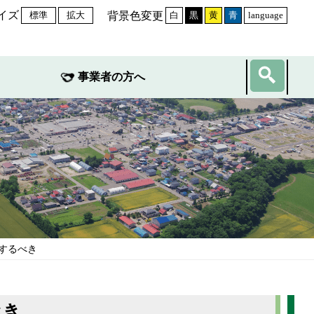
イズ
背景色変更
標準
拡大
白
黒
黄
青
language
事業者の方へ
するべき
べき