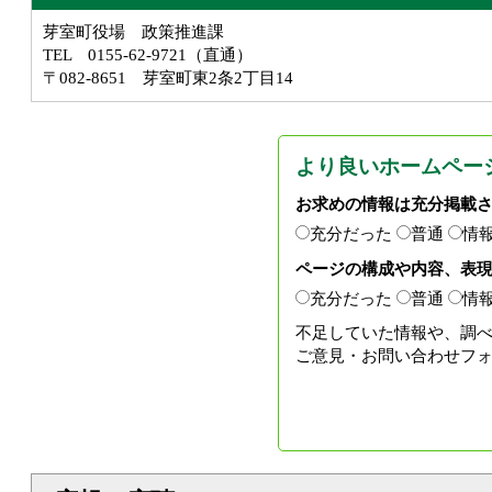
芽室町役場 政策推進課
TEL 0155-62-9721（直通）
〒082-8651 芽室町東2条2丁目14
より良いホームペー
お求めの情報は充分掲載
充分だった
普通
情
ページの構成や内容、表
充分だった
普通
情
不足していた情報や、調
ご意見・お問い合わせフ