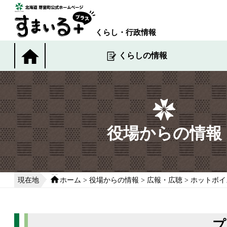
本
文
へ
くらし・行政情報
移
動
くらしの情報
す
る
役場からの情報
現在地
ホーム
>
役場からの情報
>
広報・広聴
>
ホットボイ
プ