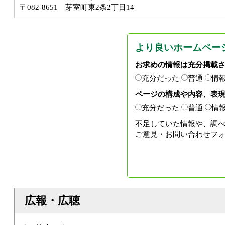
〒082-8651 芽室町東2条2丁目14
より良いホームペー
お求めの情報は充分掲載
充分だった
普通
情
ページの構成や内容、表
充分だった
普通
情
不足していた情報や、調
ご意見・お問い合わせフ
広報・広聴