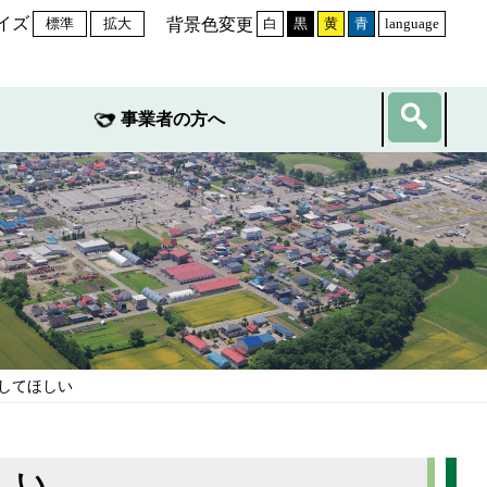
イズ
背景色変更
標準
拡大
白
黒
黄
青
language
事業者の方へ
してほしい
しい