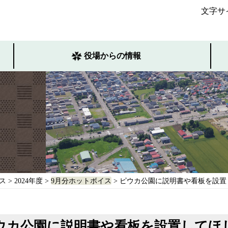
文字サ
役場からの情報
ス
>
2024年度
>
9月分ホットボイス
> ピウカ公園に説明書や看板を設置
ウカ公園に説明書や看板を設置してほ