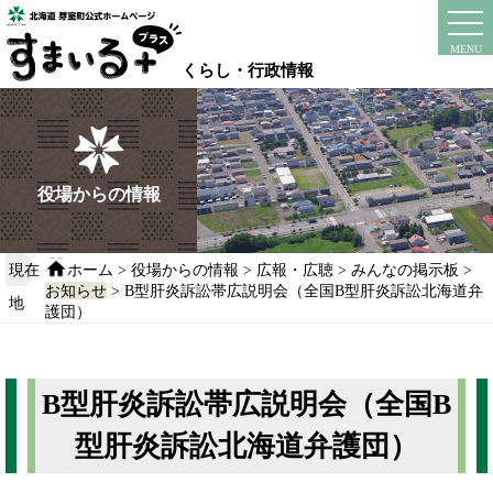
本
文
instagram
facebook
MENU
へ
くらし・行政情報
移
動
す
る
役場からの情報
現在
ホーム
>
役場からの情報
>
広報・広聴
>
みんなの掲示板
>
お知らせ
> B型肝炎訴訟帯広説明会（全国B型肝炎訴訟北海道弁
地
護団）
B型肝炎訴訟帯広説明会（全国B
型肝炎訴訟北海道弁護団）