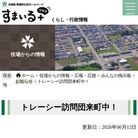
本
文
instagram
facebook
MENU
へ
くらし・行政情報
移
動
す
る
役場からの情報
現在
ホーム
>
役場からの情報
>
広報・広聴
>
みんなの掲示板
>
お知らせ
> トレーシー訪問団来町中！
地
トレーシー訪問団来町中！
更新日：2026年06月12日