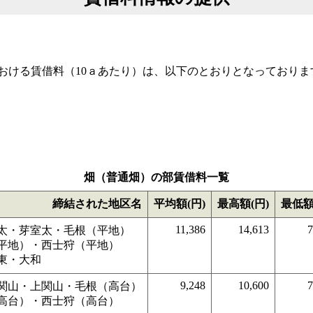
おける賃借料（10ａあたり）は、以下のとおりとなっておりま
畑（普通畑）の部賃借料一覧
締結された地区名
平均額(円)
最高額(円)
最低額
11,386
14,613
7
太・芽室太・毛根（平地）
平地）・西士狩（平地）
東・大和
9,248
10,600
7
関山・上関山・毛根（高台）
高台）・西士狩（高台）