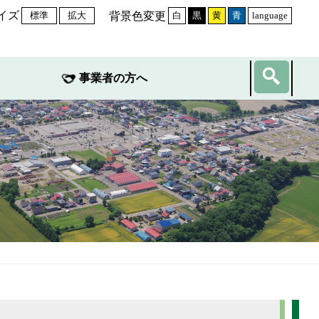
イズ
背景色変更
標準
拡大
白
黒
黄
青
language
事業者の方へ