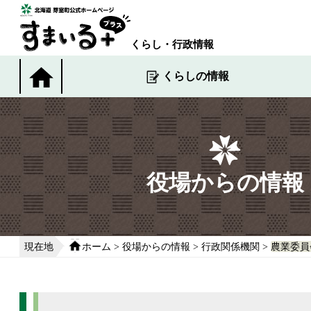
本
文
へ
くらし・行政情報
移
動
くらしの情報
す
る
役場からの情報
現在地
ホーム
>
役場からの情報
>
行政関係機関
>
農業委員