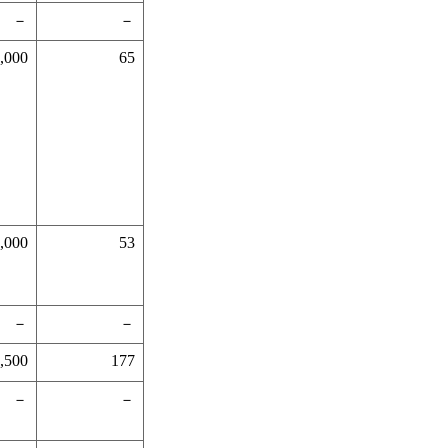
－
－
,000
65
,000
53
－
－
,500
177
－
－