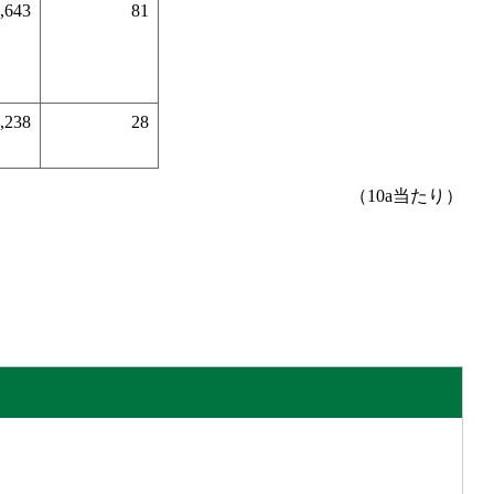
,643
81
,238
28
（10a当たり）