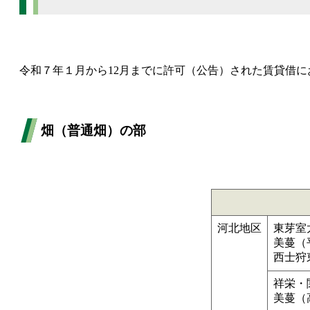
令和７年１月から12月までに許可（公告）された賃貸借に
畑（普通畑）の部
河北地区
東芽室
美蔓（
西士狩
祥栄・
美蔓（