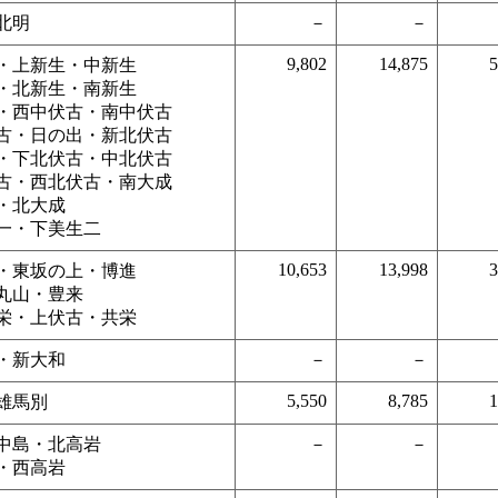
北明
－
－
9,802
14,875
5
・上新生・中新生
・北新生・南新生
・西中伏古・南中伏古
古・日の出・新北伏古
・下北伏古・中北伏古
古・西北伏古・南大成
・北大成
一・下美生二
10,653
13,998
3
・東坂の上・博進
丸山・豊来
栄・上伏古・共栄
・新大和
－
－
5,550
8,785
1
雄馬別
中島・北高岩
－
－
・西高岩