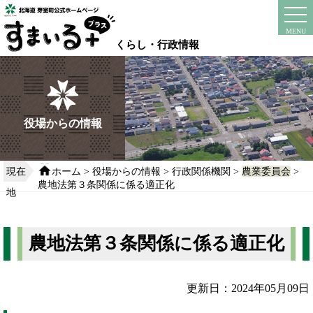
本
文
instagram
facebook
MENU
へ
くらし・行政情報
移
動
す
る
役場からの情報
現在
ホーム
>
役場からの情報
>
行政関係機関
>
農業委員会
>
農地法第３条関係に係る適正化
地
農地法第３条関係に係る適正化
更新日：2024年05月09日