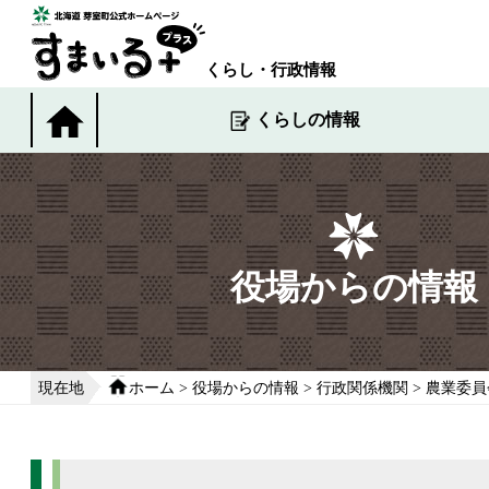
本
文
へ
くらし・行政情報
移
動
くらしの情報
す
る
役場からの情報
現在地
ホーム
>
役場からの情報
>
行政関係機関
>
農業委員