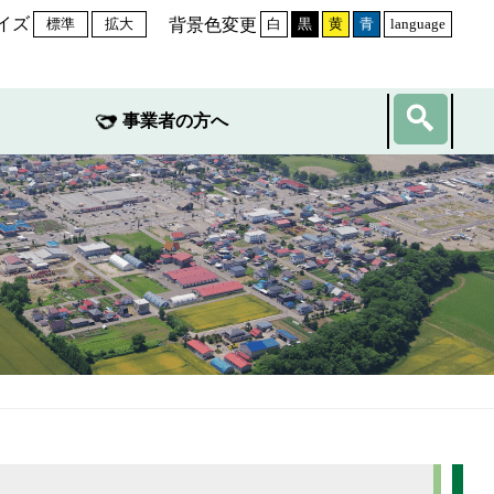
イズ
背景色変更
標準
拡大
白
黒
黄
青
language
事業者の方へ